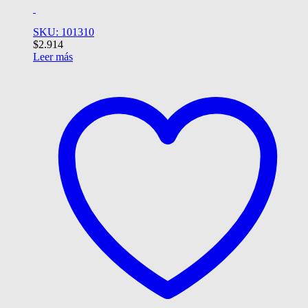
SKU: 101310
$
2.914
Leer más