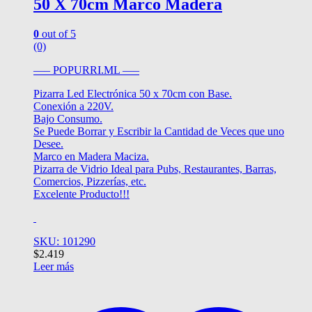
50 X 70cm Marco Madera
0
out of 5
(0)
—– POPURRI.ML —–
Pizarra Led Electrónica 50 x 70cm con Base.
Conexión a 220V.
Bajo Consumo.
Se Puede Borrar y Escribir la Cantidad de Veces que uno
Desee.
Marco en Madera Maciza.
Pizarra de Vidrio Ideal para Pubs, Restaurantes, Barras,
Comercios, Pizzerías, etc.
Excelente Producto!!!
SKU: 101290
$
2.419
Leer más