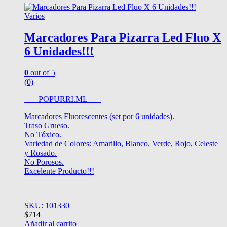
Varios
Marcadores Para Pizarra Led Fluo X
6 Unidades!!!
0
out of 5
(0)
—– POPURRI.ML —–
Marcadores Fluorescentes (set por 6 unidades).
Traso Grueso.
No Tóxico.
Variedad de Colores: Amarillo, Blanco, Verde, Rojo, Celeste
y Rosado.
No Porosos.
Excelente Producto!!!
SKU: 101330
$
714
Añadir al carrito