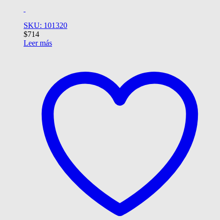
SKU: 101320
$
714
Leer más