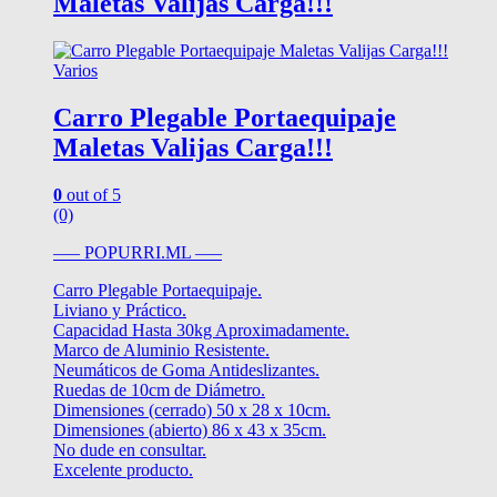
Maletas Valijas Carga!!!
Varios
Carro Plegable Portaequipaje
Maletas Valijas Carga!!!
0
out of 5
(0)
—– POPURRI.ML —–
Carro Plegable Portaequipaje.
Liviano y Práctico.
Capacidad Hasta 30kg Aproximadamente.
Marco de Aluminio Resistente.
Neumáticos de Goma Antideslizantes.
Ruedas de 10cm de Diámetro.
Dimensiones (cerrado) 50 x 28 x 10cm.
Dimensiones (abierto) 86 x 43 x 35cm.
No dude en consultar.
Excelente producto.