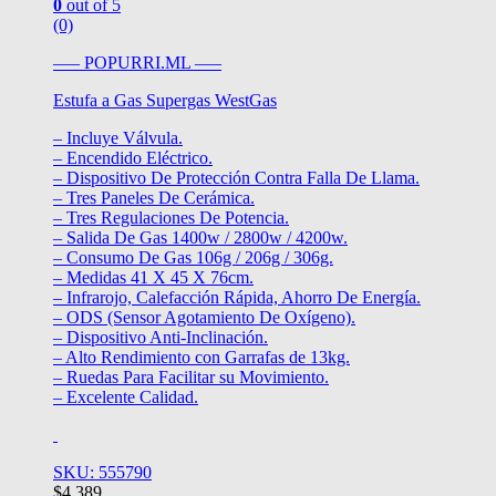
0
out of 5
(0)
—– POPURRI.ML —–
Estufa a Gas Supergas WestGas
– Incluye Válvula.
– Encendido Eléctrico.
– Dispositivo De Protección Contra Falla De Llama.
– Tres Paneles De Cerámica.
– Tres Regulaciones De Potencia.
– Salida De Gas 1400w / 2800w / 4200w.
– Consumo De Gas 106g / 206g / 306g.
– Medidas 41 X 45 X 76cm.
– Infrarojo, Calefacción Rápida, Ahorro De Energía.
– ODS (Sensor Agotamiento De Oxígeno).
– Dispositivo Anti-Inclinación.
– Alto Rendimiento con Garrafas de 13kg.
– Ruedas Para Facilitar su Movimiento.
– Excelente Calidad.
SKU: 555790
$
4.389