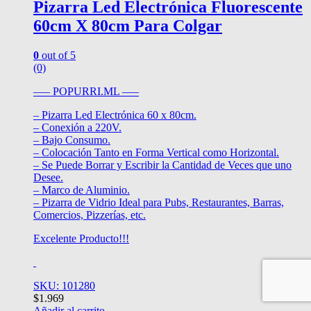
Pizarra Led Electrónica Fluorescente
60cm X 80cm Para Colgar
0
out of 5
(0)
—– POPURRI.ML —–
– Pizarra Led Electrónica 60 x 80cm.
– Conexión a 220V.
– Bajo Consumo.
– Colocación Tanto en Forma Vertical como Horizontal.
– Se Puede Borrar y Escribir la Cantidad de Veces que uno
Desee.
– Marco de Aluminio.
– Pizarra de Vidrio Ideal para Pubs, Restaurantes, Barras,
Comercios, Pizzerías, etc.
Excelente Producto!!!
SKU: 101280
$
1.969
Añadir al carrito