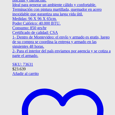
piscinas y barbacoas.
Ideal para generar un ambiente cálido y confortable.
Terminación con pintura martillada, quemador en acero
inoxidable que garantiza una larga vida útil.
Medidas: 96 X 96 X 65cm.
Poder Calórico: 40.000 BTU.
Consumo: 850 grs/hr
Certificado de calidad: CSA
1- Dentro de Montevideo: el envío y armado es gratis, luego
de su compra se coordina la entrega y armado en las
siguientes 48 horas.
2- Para el interior del país enviamos por agencia y se cotiza a
parte el armado.
SKU: 73631
$
23.639
Añadir al carrito