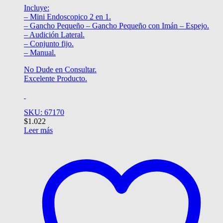
Incluye:
– Mini Endoscopico 2 en 1.
– Gancho Pequeño – Gancho Pequeño con Imán – Espejo.
– Audición Lateral.
– Conjunto fijo.
– Manual.
No Dude en Consultar.
Excelente Producto.
SKU: 67170
$
1.022
Leer más