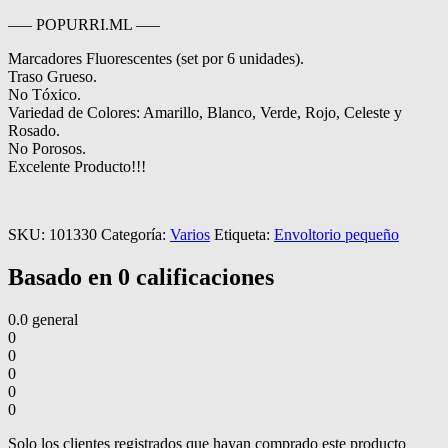
—– POPURRI.ML —–
Marcadores Fluorescentes (set por 6 unidades).
Traso Grueso.
No Tóxico.
Variedad de Colores: Amarillo, Blanco, Verde, Rojo, Celeste y
Rosado.
No Porosos.
Excelente Producto!!!
SKU:
101330
Categoría:
Varios
Etiqueta:
Envoltorio pequeño
Basado en 0 calificaciones
0.0
general
0
0
0
0
0
Solo los clientes registrados que hayan comprado este producto