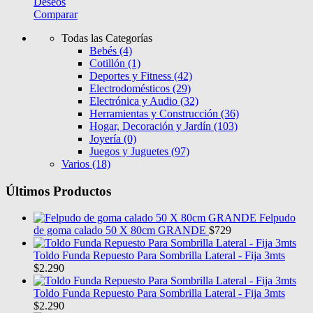
Deseos
Comparar
Todas las Categorías
Bebés
(4)
Cotillón
(1)
Deportes y Fitness
(42)
Electrodomésticos
(29)
Electrónica y Audio
(32)
Herramientas y Construcción
(36)
Hogar, Decoración y Jardín
(103)
Joyería
(0)
Juegos y Juguetes
(97)
Varios
(18)
Últimos Productos
Felpudo
de goma calado 50 X 80cm GRANDE
$
729
Toldo Funda Repuesto Para Sombrilla Lateral - Fija 3mts
$
2.290
Toldo Funda Repuesto Para Sombrilla Lateral - Fija 3mts
$
2.290