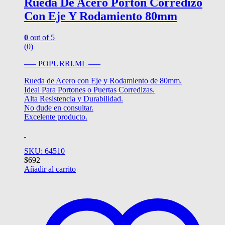
Rueda De Acero Portón Corredizo
Con Eje Y Rodamiento 80mm
0
out of 5
(0)
—– POPURRI.ML —–
Rueda de Acero con Eje y Rodamiento de 80mm.
Ideal Para Portones o Puertas Corredizas.
Alta Resistencia y Durabilidad.
No dude en consultar.
Excelente producto.
SKU: 64510
$
692
Añadir al carrito