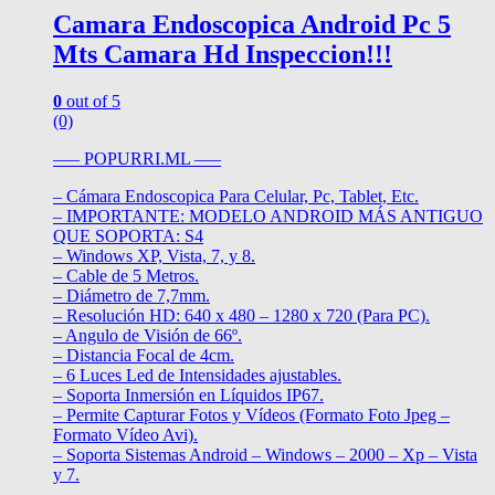
Camara Endoscopica Android Pc 5
Mts Camara Hd Inspeccion!!!
0
out of 5
(0)
—– POPURRI.ML —–
– Cámara Endoscopica Para Celular, Pc, Tablet, Etc.
– IMPORTANTE: MODELO ANDROID MÁS ANTIGUO
QUE SOPORTA: S4
– Windows XP, Vista, 7, y 8.
– Cable de 5 Metros.
– Diámetro de 7,7mm.
– Resolución HD: 640 x 480 – 1280 x 720 (Para PC).
– Angulo de Visión de 66º.
– Distancia Focal de 4cm.
– 6 Luces Led de Intensidades ajustables.
– Soporta Inmersión en Líquidos IP67.
– Permite Capturar Fotos y Vídeos (Formato Foto Jpeg –
Formato Vídeo Avi).
– Soporta Sistemas Android – Windows – 2000 – Xp – Vista
y 7.