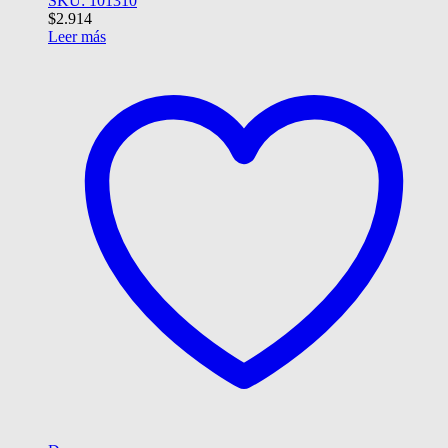
SKU: 101310
$
2.914
Leer más