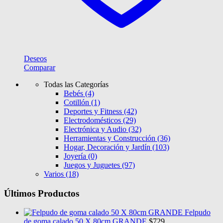
Deseos
Comparar
Todas las Categorías
Bebés
(4)
Cotillón
(1)
Deportes y Fitness
(42)
Electrodomésticos
(29)
Electrónica y Audio
(32)
Herramientas y Construcción
(36)
Hogar, Decoración y Jardín
(103)
Joyería
(0)
Juegos y Juguetes
(97)
Varios
(18)
Últimos Productos
Felpudo
de goma calado 50 X 80cm GRANDE
$
729