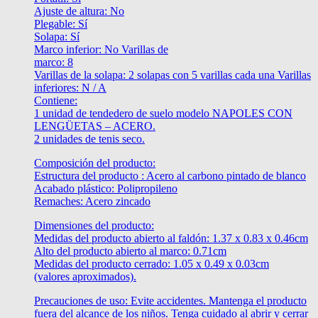
Ajuste de altura: No
Plegable: Sí
Solapa: Sí
Marco inferior: No Varillas de
marco: 8
Varillas de la solapa: 2 solapas con 5 varillas cada una Varillas
inferiores: N / A
Contiene:
1 unidad de tendedero de suelo modelo NAPOLES CON
LENGÜETAS – ACERO.
2 unidades de tenis seco.
Composición del producto:
Estructura del producto : Acero al carbono pintado de blanco
Acabado plástico: Polipropileno
Remaches: Acero zincado
Dimensiones del producto:
Medidas del producto abierto al faldón: 1.37 x 0.83 x 0.46cm
Alto del producto abierto al marco: 0.71cm
Medidas del producto cerrado: 1.05 x 0.49 x 0.03cm
(valores aproximados).
Precauciones de uso: Evite accidentes. Mantenga el producto
fuera del alcance de los niños. Tenga cuidado al abrir y cerrar