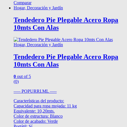
Comparar
Hogar, Decoración y Jardín
Tendedero Pie Plegable Acero Ropa
10mts Con Alas
Hogar, Decoración y Jardín
Tendedero Pie Plegable Acero Ropa
10mts Con Alas
0
out of 5
(0)
—– POPURRI.ML —–
Características del producto:
Capacidad para ropa mojada: 11 kg
Equivalente: 10,20mts.
Color de estructura: Blanco
Color de acabado: Verde
Portátil: Sí