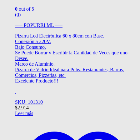
0
out of 5
(0)
—– POPURRI.ML —–
Pizarra Led Electrónica 60 x 80cm con Base.
Conexión a 220V.
Bajo Consumo.
Se Puede Borrar y Escribir la Cantidad de Veces que uno
Desee.
Marco de Aluminio.
Pizarra de Vidrio Ideal para Pubs, Restaurantes, Barras,
Comercios, Pizzerías, etc.
Excelente Producto!!!
SKU: 101310
$
2.914
Leer más