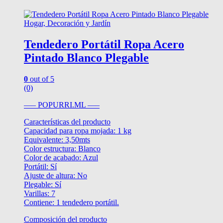
Hogar, Decoración y Jardín
Tendedero Portátil Ropa Acero
Pintado Blanco Plegable
0
out of 5
(0)
—– POPURRI.ML —–
Características del producto
Capacidad para ropa mojada: 1 kg
Equivalente: 3,50mts
Color estructura: Blanco
Color de acabado: Azul
Portátil: Sí
Ajuste de altura: No
Plegable: Sí
Varillas: 7
Contiene: 1 tendedero portátil.
Composición del producto