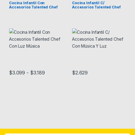
Cocina Infantil Con
Cocina Infantil C/
Accesorios Talented Chef
Accesorios Talented Chef
Con Luz Música
Con Música Y Luz
Rango de precios: desde $3.099 hasta 
$
3.099
-
$
3.189
$
2.629
Este producto tiene múltiples variantes. Las opciones se pueden