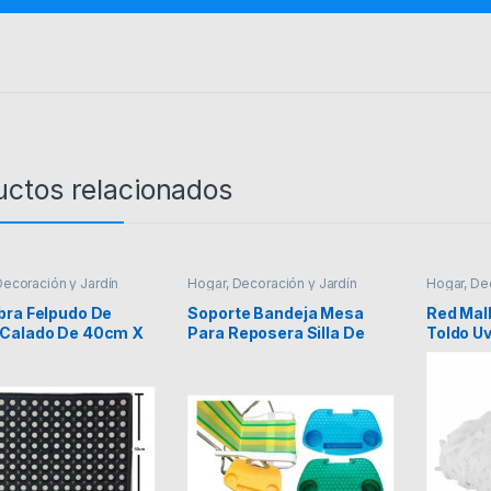
uctos relacionados
Decoración y Jardín
Hogar, Decoración y Jardín
Hogar, De
bra Felpudo De
Soporte Bandeja Mesa
Red Mal
Calado De 40cm X
Para Reposera Silla De
Toldo U
xcelente!!!
Playa Cómoda!!!
Camufl