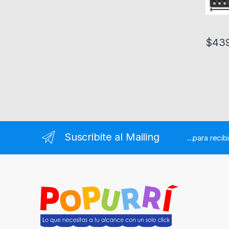
$
43
Suscribite al Mailing
...para recib