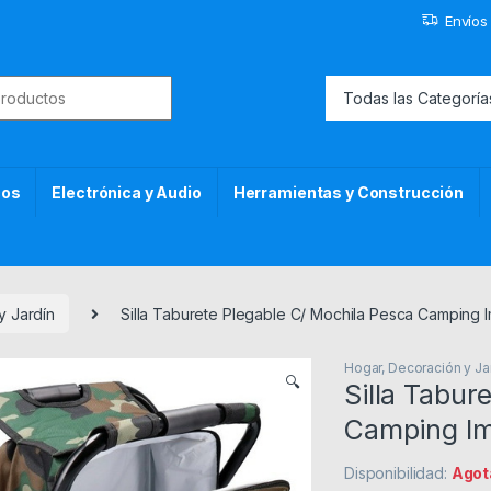
Envíos
or:
cos
Electrónica y Audio
Herramientas y Construcción
y Jardín
Silla Taburete Plegable C/ Mochila Pesca Camping
Hogar, Decoración y Ja
🔍
Silla Tabur
Camping I
Disponibilidad:
Agot