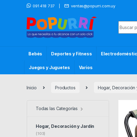
Skip to navigation
Skip to content
091 418 737
ventas@popurri.com.uy
Search f
Bebés
Deportes y Fitness
Electrodomésti
Juegos y Juguetes
Varios
Inicio
Productos
Hogar, Decoración 
Todas las Categorías
Hogar, Decoración y Jardín
(103)