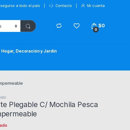
 seguros a todo el país
Contacto
Mi cuenta
$
0
0
Hogar, Decoración y Jardín
 Impermeable
rdín
ete Plegable C/ Mochila Pesca
mpermeable
ado