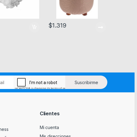
1
$
1.319
Clientes
Mi cuenta
tness
Mis direcciones