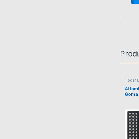
Prod
Hogar, 
Alfom
Goma 
60cm E