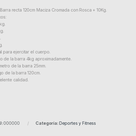
 Barra recta 120cm Maciza Cromada con Rosca + 10Kg.
cos:
kg.
kg.
.
g.
l para ejercitar el cuerpo.
o de la barra 4kg aproximadamente.
metro de la barra 25mm.
go de la barra 120cm.
elente calidad.
U:
000000
Categoría:
Deportes y Fitness