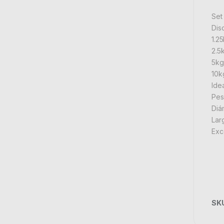
Set
Dis
1.25
2.5
5kg
10k
Idea
Pes
Diá
Lar
Exc
SK