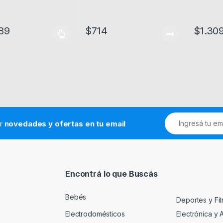
89
$
714
$
1.30
oducto tiene múltiples variantes. Las opciones se pueden elegir en l
ir
novedades y ofertas en tu email
Encontrá lo que Buscás
Bebés
Deportes y Fi
Electrodomésticos
Electrónica y 