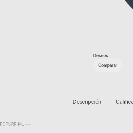
Deseos
Comparar
Descripción
Calific
POPURRI.ML —–