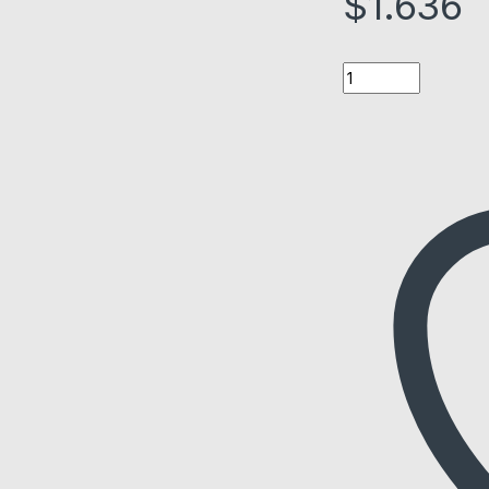
$
1.636
Quantity