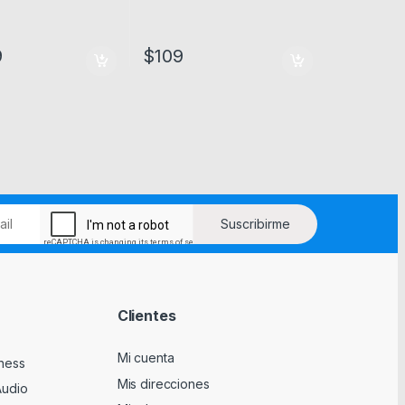
9
$
109
a página de producto
Clientes
Mi cuenta
tness
Mis direcciones
Audio