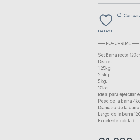
Compar
Deseos
—– POPURRI.ML —–
Set Barra recta 120
Discos:
1.25kg.
2.5kg.
5kg.
10kg.
Ideal para ejercitar 
Peso de la barra 4k
Diámetro de la barr
Largo de la barra 12
Excelente calidad.