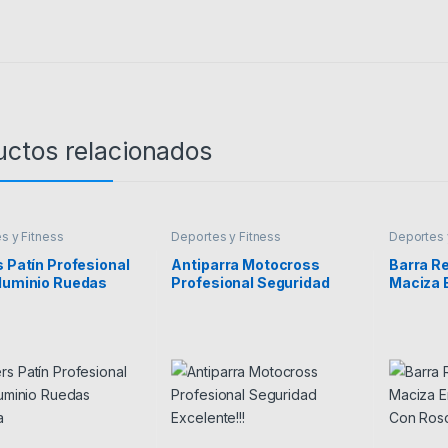
uctos relacionados
s y Fitness
Deportes y Fitness
Deportes 
s Patín Profesional
Antiparra Motocross
Barra Re
luminio Ruedas
Profesional Seguridad
Maciza 
na
Excelente!!!
Cromad