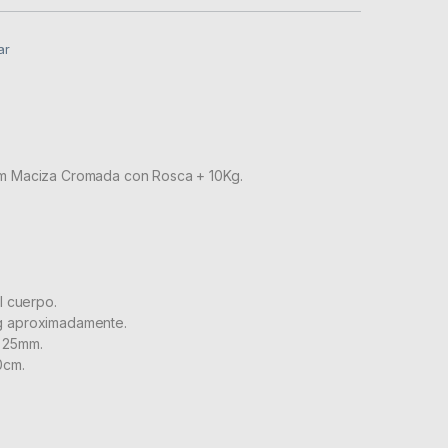
ar
cm Maciza Cromada con Rosca + 10Kg.
el cuerpo.
g aproximadamente.
a 25mm.
0cm.