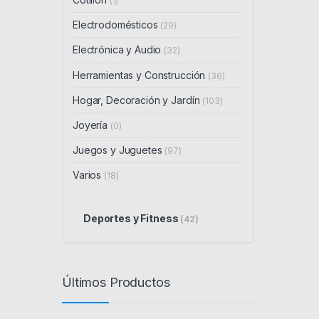
(1)
Electrodomésticos
(29)
Electrónica y Audio
(32)
Herramientas y Construcción
(36)
Hogar, Decoración y Jardín
(103)
Joyería
(0)
Juegos y Juguetes
(97)
Varios
(18)
Deportes y Fitness
(42)
Últimos Productos