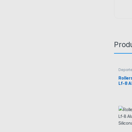
Prod
Deporte
Roller
Lf-8 A
Silico