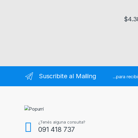
$
4.3
Este pr
Suscribite al Mailing
...para recib
¿Tenés alguna consulta?
091 418 737