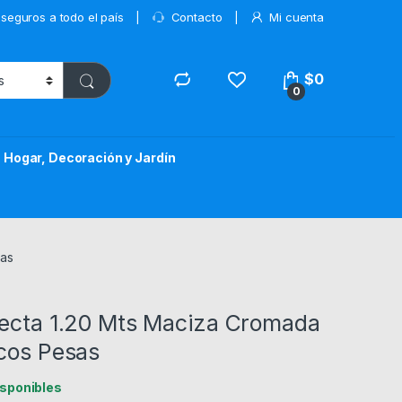
 seguros a todo el país
Contacto
Mi cuenta
$
0
0
Hogar, Decoración y Jardín
sas
Recta 1.20 Mts Maciza Cromada
scos Pesas
isponibles