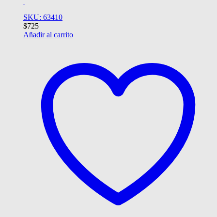
SKU: 63410
$
725
Añadir al carrito