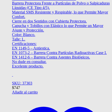
Barrera Protectora Frente a Partículas de Polvo o Salpicaduras
Líquidas (CE Tipo 4/5).
Material SMS Resistente y Respirable, lo que Permite Mayor
Confort.
Cierre en dos Sentidos con Cubierta Protectora.
Capucha y Tobillos con Elástico lo que Permite un Mayor
Ajuste y Protección.
Color: Blanco.
Talle: L.
Certificaciones:
EN 1149-5 – Antiestica.
EN 1073-2 – Barrera Contra Partículas Radioactivas Case I.
EN 1412-6 – Barrera Contra Agentes Biológicos.
No dude en consultar.
Excelente producto.
SKU: 37303
$
747
Añadir al carrito