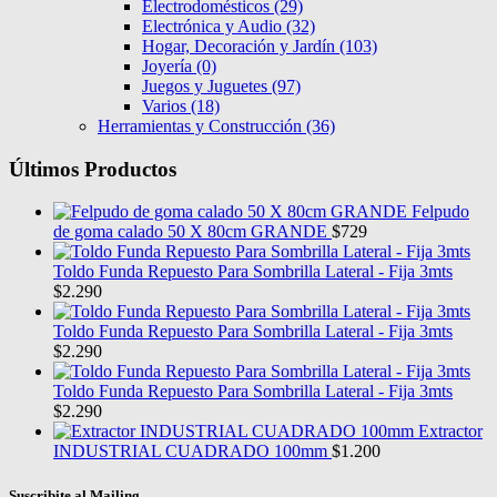
Electrodomésticos
(29)
Electrónica y Audio
(32)
Hogar, Decoración y Jardín
(103)
Joyería
(0)
Juegos y Juguetes
(97)
Varios
(18)
Herramientas y Construcción
(36)
Últimos Productos
Felpudo
de goma calado 50 X 80cm GRANDE
$
729
Toldo Funda Repuesto Para Sombrilla Lateral - Fija 3mts
$
2.290
Toldo Funda Repuesto Para Sombrilla Lateral - Fija 3mts
$
2.290
Toldo Funda Repuesto Para Sombrilla Lateral - Fija 3mts
$
2.290
Extractor
INDUSTRIAL CUADRADO 100mm
$
1.200
Suscribite al Mailing