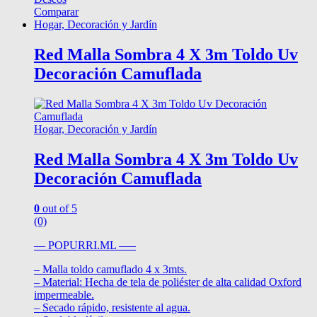
Comparar
Hogar, Decoración y Jardín
Red Malla Sombra 4 X 3m Toldo Uv
Decoración Camuflada
Hogar, Decoración y Jardín
Red Malla Sombra 4 X 3m Toldo Uv
Decoración Camuflada
0
out of 5
(0)
— POPURRI.ML —–
– Malla toldo camuflado 4 x 3mts.
– Material: Hecha de tela de poliéster de alta calidad Oxford
impermeable.
– Secado rápido, resistente al agua.