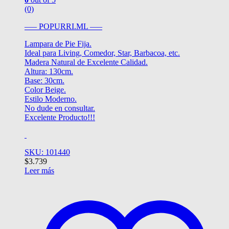
(0)
—– POPURRI.ML —–
Lampara de Pie Fija.
Ideal para Living, Comedor, Star, Barbacoa, etc.
Madera Natural de Excelente Calidad.
Altura: 130cm.
Base: 30cm.
Color Beige.
Estilo Moderno.
No dude en consultar.
Excelente Producto!!!
SKU: 101440
$
3.739
Leer más