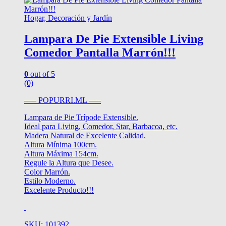
Hogar, Decoración y Jardín
Lampara De Pie Extensible Living
Comedor Pantalla Marrón!!!
0
out of 5
(0)
—– POPURRI.ML —–
Lampara de Pie Trípode Extensible.
Ideal para Living, Comedor, Star, Barbacoa, etc.
Madera Natural de Excelente Calidad.
Altura Mínima 100cm.
Altura Máxima 154cm.
Regule la Altura que Desee.
Color Marrón.
Estilo Moderno.
Excelente Producto!!!
SKU: 101392