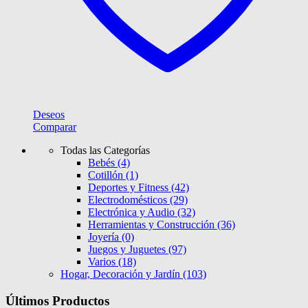
Deseos
Comparar
Todas las Categorías
Bebés
(4)
Cotillón
(1)
Deportes y Fitness
(42)
Electrodomésticos
(29)
Electrónica y Audio
(32)
Herramientas y Construcción
(36)
Joyería
(0)
Juegos y Juguetes
(97)
Varios
(18)
Hogar, Decoración y Jardín
(103)
Últimos Productos