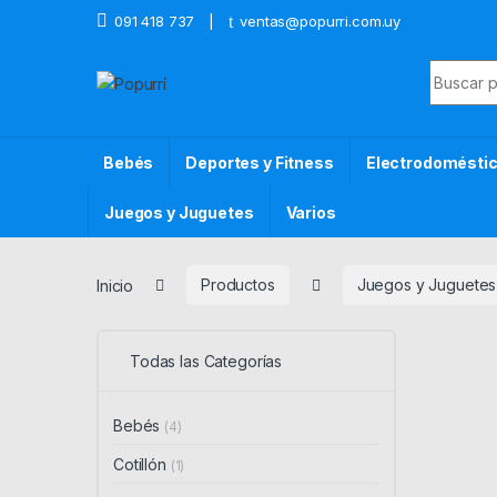
Skip to navigation
Skip to content
091 418 737
ventas@popurri.com.uy
Search f
Bebés
Deportes y Fitness
Electrodomésti
Juegos y Juguetes
Varios
Inicio
Productos
Juegos y Juguetes
Todas las Categorías
Bebés
(4)
Cotillón
(1)