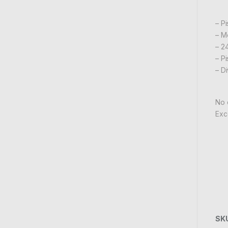
– P
– M
– 2
– P
– D
No 
Exc
SK