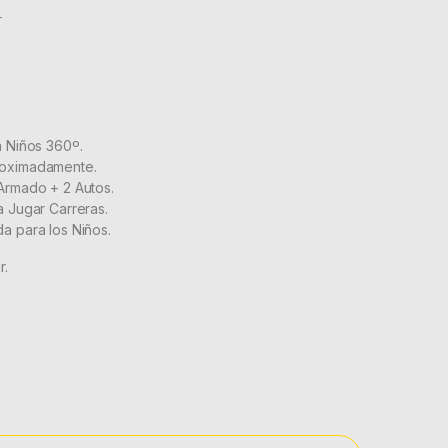
r
a Niños 360º.
roximadamente.
Armado + 2 Autos.
a Jugar Carreras.
a para los Niños.
r.