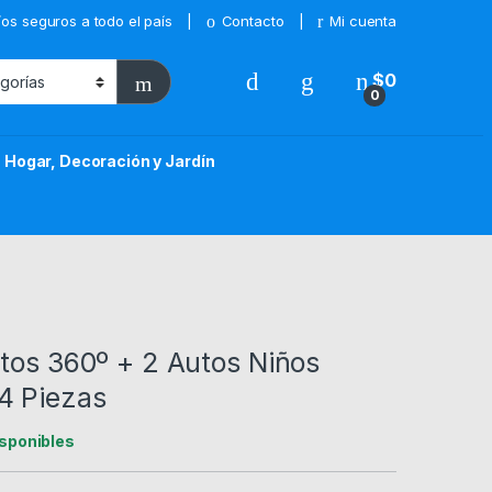
íos seguros a todo el país
Contacto
Mi cuenta
$
0
0
Hogar, Decoración y Jardín
tos 360º + 2 Autos Niños
4 Piezas
isponibles