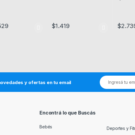
529
$
1.419
$
2.73
Este producto tiene múltiples variantes. L
novedades y ofertas en tu email
Encontrá lo que Buscás
Bebés
Deportes y Fi