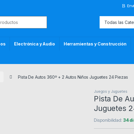
Env
or:
cos
Electrónica y Audio
Herramientas y Construcción
Pista De Autos 360º + 2 Autos Niños Juguetes 24 Piezas
Juegos y Juguetes
Pista De Au
Juguetes 2
Disponibilidad:
34 d