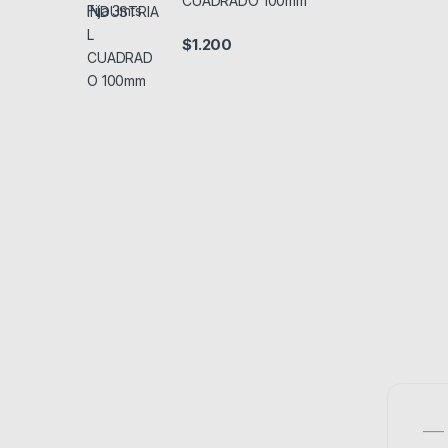
CUADRADO 100mm
$
1.200
—– 