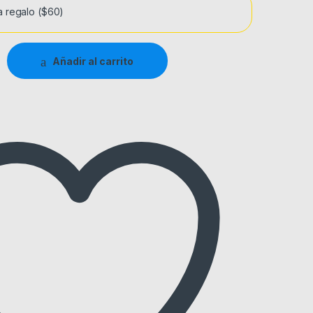
a regalo
($60)
Añadir al carrito