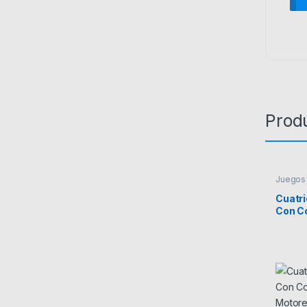
Prod
Juegos 
Cuatri
Con C
Motor