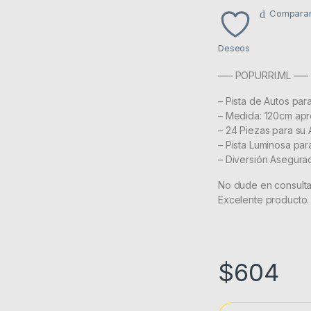
Compara
Deseos
—– POPURRI.ML —–
– Pista de Autos par
– Medida: 120cm ap
– 24 Piezas para su 
– Pista Luminosa par
– Diversión Asegurad
No dude en consulta
Excelente producto.
$
604