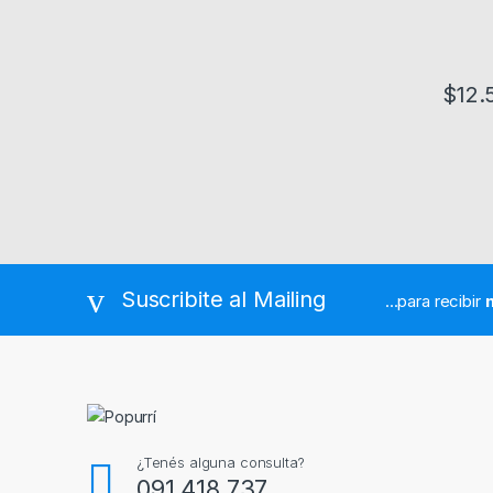
$
12.
Suscribite al Mailing
...para recibir
¿Tenés alguna consulta?
091 418 737