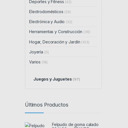
Deportes y Fitness
(42)
Electrodomésticos
(29)
Electrónica y Audio
(32)
Herramientas y Construcción
(36)
Hogar, Decoración y Jardín
(103)
Joyería
(0)
Varios
(18)
Juegos y Juguetes
(97)
Últimos Productos
Felpudo de goma calado