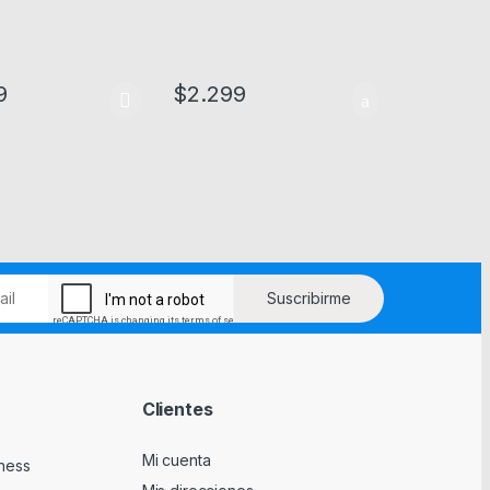
9
$
2.299
as opciones se pueden elegir en la página de producto
Clientes
Mi cuenta
tness