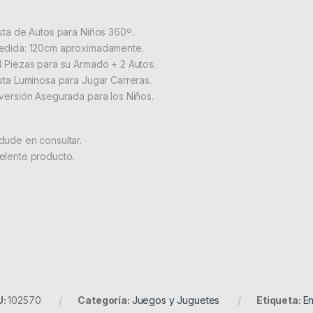
ista de Autos para Niños 360º.
edida: 120cm aproximadamente.
4 Piezas para su Armado + 2 Autos.
ista Luminosa para Jugar Carreras.
iversión Asegurada para los Niños.
dude en consultar.
elente producto.
U:
102570
Categoría:
Juegos y Juguetes
Etiqueta:
En