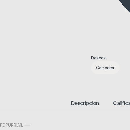
Deseos
Comparar
Descripción
Calific
POPURRI.ML —–