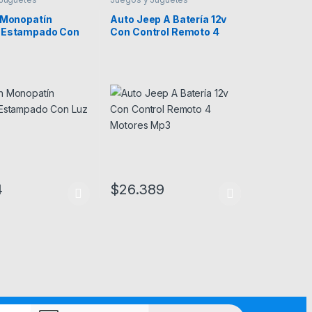
n Monopatín
Auto Jeep A Batería 12v
 Estampado Con
Con Control Remoto 4
gable
Motores Mp3
4
$
26.389
ucto tiene múltiples variantes. Las opciones se pueden elegir en la 
Este producto tiene múltiples variantes. Las