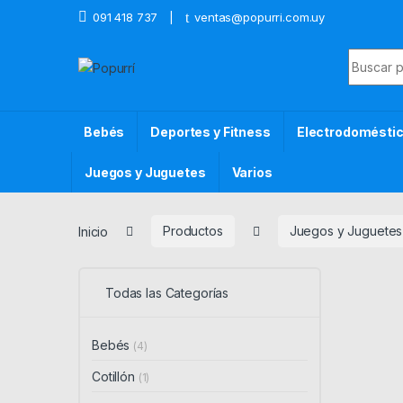
Skip to navigation
Skip to content
091 418 737
ventas@popurri.com.uy
Search f
Bebés
Deportes y Fitness
Electrodomésti
Juegos y Juguetes
Varios
Inicio
Productos
Juegos y Juguetes
Todas las Categorías
Bebés
(4)
Cotillón
(1)