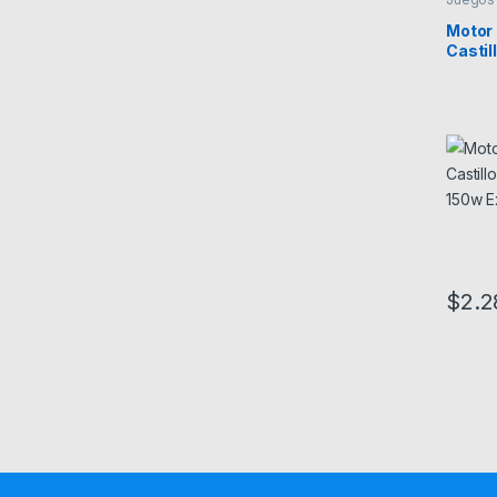
Motor 
Castil
150w 
$
2.2