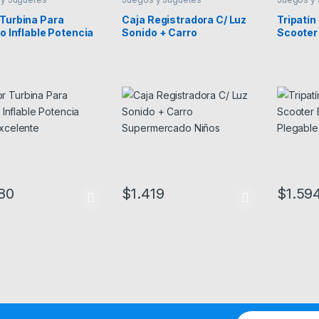
Turbina Para
Caja Registradora C/ Luz
Tripatí
lo Inflable Potencia
Sonido + Carro
Scooter
Excelente
Supermercado Niños
Luz Ple
80
$
1.419
$
1.59
Este prod