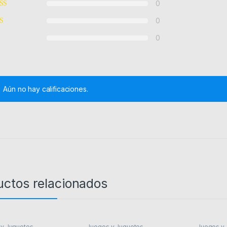
0
0
0
Aún no hay calificaciones.
uctos relacionados
y Juguetes
Juegos y Juguetes
Juegos y