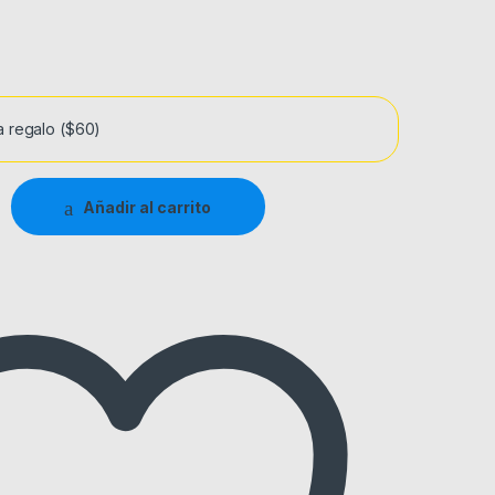
a regalo
($60)
Añadir al carrito