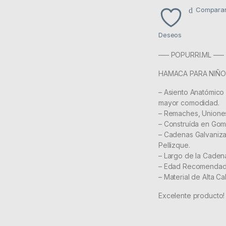
Compara
Deseos
—– POPURRI.ML —–
HAMACA PARA NIÑ
– Asiento Anatómico
mayor comodidad.
– Remaches, Uniones
– Construída en Go
– Cadenas Galvaniza
Pellizque.
– Largo de la Caden
– Edad Recomendad 
– Material de Alta Ca
Excelente producto!