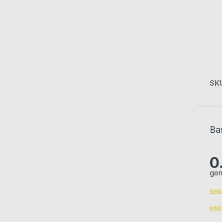
SK
Ba
0
gen