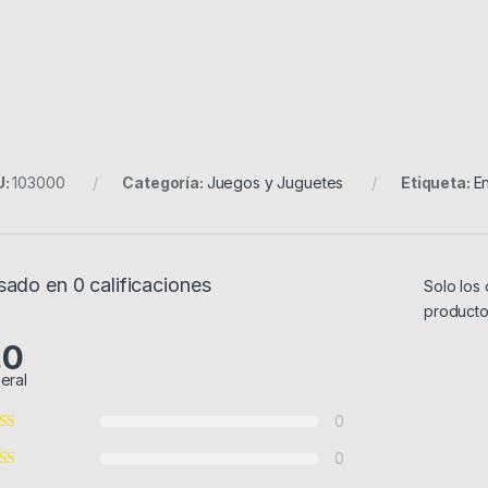
U:
103000
Categoría:
Juegos y Juguetes
Etiqueta:
E
sado en 0 calificaciones
Solo los
producto
.0
eral
0
0