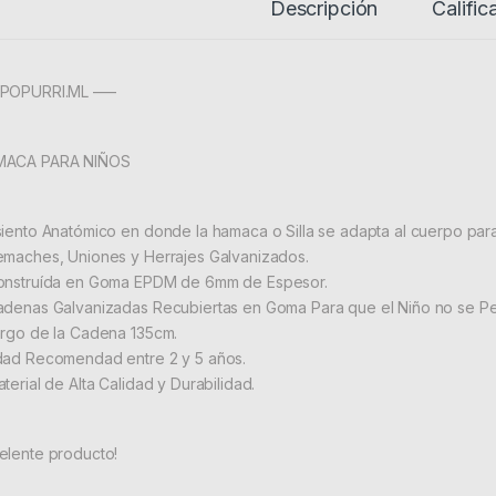
Descripción
Calific
POPURRI.ML —–
MACA PARA NIÑOS
siento Anatómico en donde la hamaca o Silla se adapta al cuerpo pa
emaches, Uniones y Herrajes Galvanizados.
onstruída en Goma EPDM de 6mm de Espesor.
adenas Galvanizadas Recubiertas en Goma Para que el Niño no se Pel
argo de la Cadena 135cm.
dad Recomendad entre 2 y 5 años.
terial de Alta Calidad y Durabilidad.
elente producto!