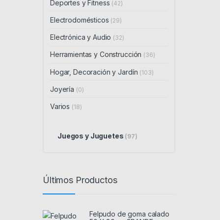
Deportes y Fitness
(42)
Electrodomésticos
(29)
Electrónica y Audio
(32)
Herramientas y Construcción
(36)
Hogar, Decoración y Jardín
(103)
Joyería
(0)
Varios
(18)
Juegos y Juguetes
(97)
Últimos Productos
Felpudo de goma calado