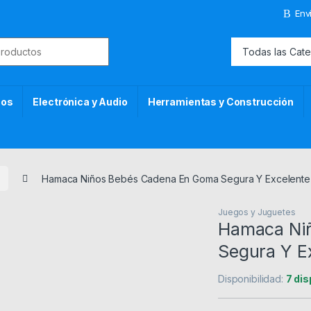
Env
or:
cos
Electrónica y Audio
Herramientas y Construcción
Hamaca Niños Bebés Cadena En Goma Segura Y Excelente
Juegos y Juguetes
Hamaca Ni
Segura Y E
Disponibilidad:
7 dis