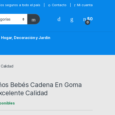
íos seguros a todo el país
Contacto
Mi cuenta
$
0
0
Hogar, Decoración y Jardín
 Calidad
ños Bebés Cadena En Goma
xcelente Calidad
ponibles