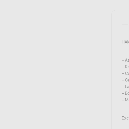
—– 
HA
– A
– R
– C
– C
– L
– E
– Ma
Exc