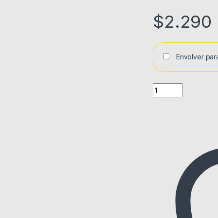
$
2.290
Envolver par
Quantity