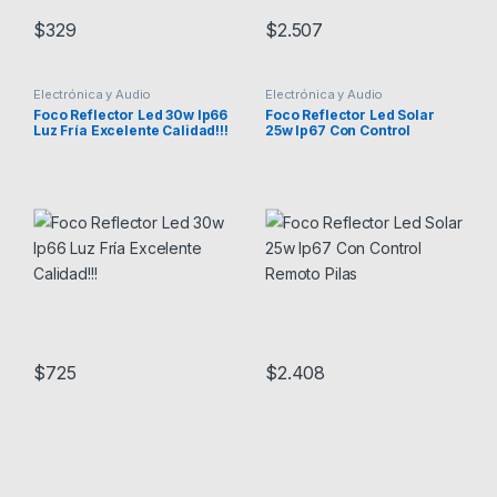
$
329
$
2.507
Electrónica y Audio
Electrónica y Audio
Foco Reflector Led 30w Ip66
Foco Reflector Led Solar
Luz Fría Excelente Calidad!!!
25w Ip67 Con Control
Remoto Pilas
$
725
$
2.408