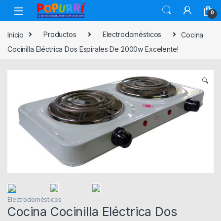
Skip to navigation
Skip to content
0
Inicio
Productos
Electrodomésticos
Cocina
Cocinilla Eléctrica Dos Espirales De 2000w Excelente!
🔍
Electrodomésticos
Cocina Cocinilla Eléctrica Dos