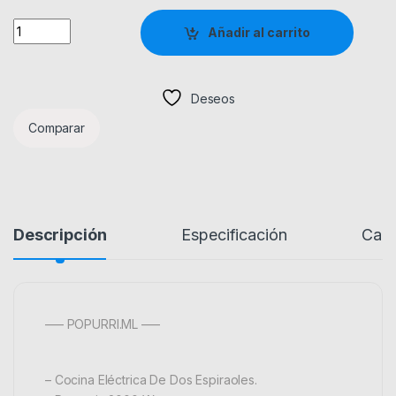
Quantity
Añadir al carrito
Deseos
Comparar
Descripción
Especificación
Cali
—– POPURRI.ML —–
– Cocina Eléctrica De Dos Espiraoles.