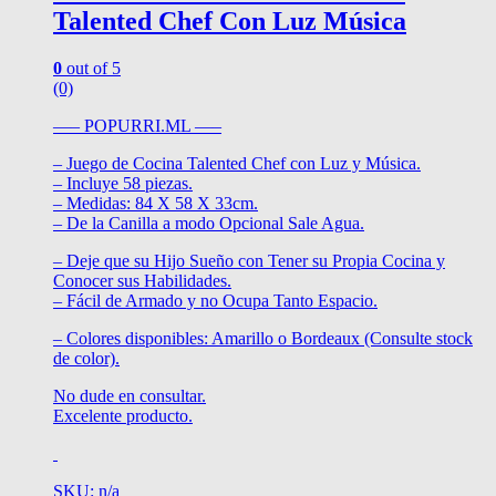
Talented Chef Con Luz Música
0
out of 5
(0)
—– POPURRI.ML —–
– Juego de Cocina Talented Chef con Luz y Música.
– Incluye 58 piezas.
– Medidas: 84 X 58 X 33cm.
– De la Canilla a modo Opcional Sale Agua.
– Deje que su Hijo Sueño con Tener su Propia Cocina y
Conocer sus Habilidades.
– Fácil de Armado y no Ocupa Tanto Espacio.
– Colores disponibles: Amarillo o Bordeaux (Consulte stock
de color).
No dude en consultar.
Excelente producto.
SKU: n/a