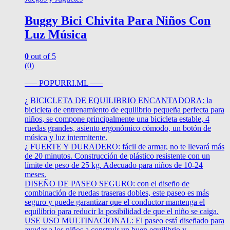
Buggy Bici Chivita Para Niños Con
Luz Música
0
out of 5
(0)
—– POPURRI.ML —–
¿ BICICLETA DE EQUILIBRIO ENCANTADORA: la
bicicleta de entrenamiento de equilibrio pequeña perfecta para
niños, se compone principalmente una bicicleta estable, 4
ruedas grandes, asiento ergonómico cómodo, un botón de
música y luz intermitente.
¿ FUERTE Y DURADERO: fácil de armar, no te llevará más
de 20 minutos. Construcción de plástico resistente con un
límite de peso de 25 kg. Adecuado para niños de 10-24
meses.
DISEÑO DE PASEO SEGURO: con el diseño de
combinación de ruedas traseras dobles, este paseo es más
seguro y puede garantizar que el conductor mantenga el
equilibrio para reducir la posibilidad de que el niño se caiga.
USE USO MULTINACIONAL: El paseo está diseñado para
ayudar a los niños a construir un buen equilibrio y