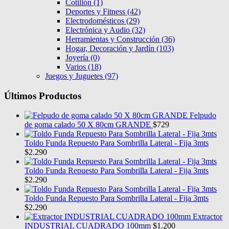
Cotillón
(1)
Deportes y Fitness
(42)
Electrodomésticos
(29)
Electrónica y Audio
(32)
Herramientas y Construcción
(36)
Hogar, Decoración y Jardín
(103)
Joyería
(0)
Varios
(18)
Juegos y Juguetes
(97)
Últimos Productos
Felpudo
de goma calado 50 X 80cm GRANDE
$
729
Toldo Funda Repuesto Para Sombrilla Lateral - Fija 3mts
$
2.290
Toldo Funda Repuesto Para Sombrilla Lateral - Fija 3mts
$
2.290
Toldo Funda Repuesto Para Sombrilla Lateral - Fija 3mts
$
2.290
Extractor
INDUSTRIAL CUADRADO 100mm
$
1.200